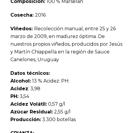
Composición:
100 % Marselan
Cosecha:
2016
Viñedos:
Recolección manual, entre 25 y 26
marzo de 2009, en madurez óptima. De
nuestros propios viñedos, producidos por Jesús
y Martín Chiappella en la región de Sauce
Canelones, Uruguay
Datos técnicos:
Alcohol:
13 % Acidez: PH:
Acidez
: 3,98
PH:
3,54
Acidez Volátil:
0,57 g/l
Azúcar Residual:
2,55 g/l
Producción:
3.300 botellas