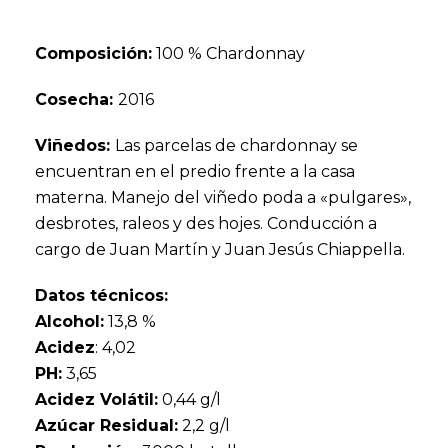
Composición:
100 % Chardonnay
Cosecha:
2016
Viñedos:
Las parcelas de chardonnay se
encuentran en el predio frente a la casa
materna. Manejo del viñedo poda a «pulgares»,
desbrotes, raleos y des hojes. Conducción a
cargo de Juan Martín y Juan Jesús Chiappella.
Datos técnicos:
Alcohol:
13,8 %
Acidez
: 4,02
PH:
3,65
Acidez Volátil:
0,44 g/l
Azúcar Residual:
2,2 g/l