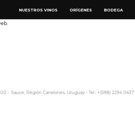
NUESTROS VINOS
ORÍGENES
BODEGA
web.
0 • Sauce, Región Canelones. Uruguay • Tel.: +(598) 2294 0437